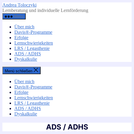
Zum
Andrea Toloczyki
Inhalt
Lernberatung und individuelle Lernförderung
springen
Menü
Über mich
Davis®-Programme
Erfolge
Lernschwierigkeiten
LRS / Legasthenie
ADS / ADHS
Dyskalkulie
Menü schließen
Über mich
Davis®-Programme
Erfolge
Lernschwierigkeiten
LRS / Legasthenie
ADS / ADHS
Dyskalkulie
ADS / ADHS